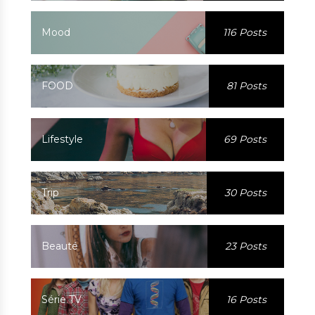
Mood
116 Posts
FOOD
81 Posts
Lifestyle
69 Posts
Trip
30 Posts
Beauté
23 Posts
Série TV
16 Posts