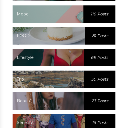
Mood
116 Posts
FOOD
81 Posts
Lifestyle
69 Posts
Trip
30 Posts
Beauté
23 Posts
Série TV
16 Posts