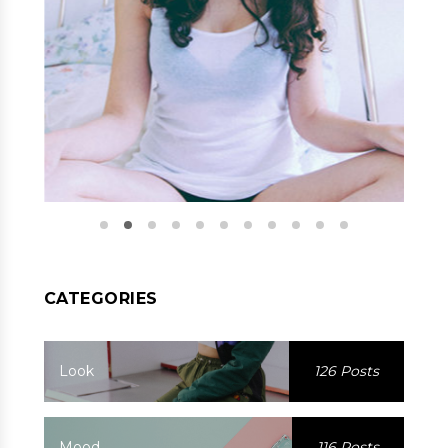
CATEGORIES
Look
126 Posts
Mood
116 Posts