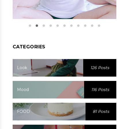
CATEGORIES
Look
126 Posts
Mood
116 Posts
FOOD
81 Posts