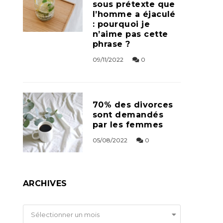
sous prétexte que
l’homme a éjaculé
: pourquoi je
n’aime pas cette
phrase ?
09/11/2022
0
70% des divorces
sont demandés
par les femmes
05/08/2022
0
ARCHIVES
Archives
Sélectionner un mois