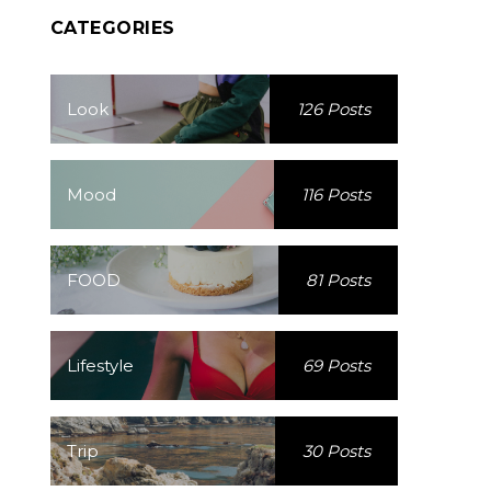
CATEGORIES
Look
126 Posts
Mood
116 Posts
FOOD
81 Posts
Lifestyle
69 Posts
Trip
30 Posts