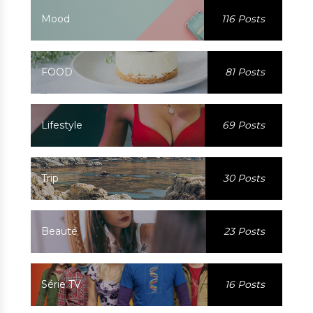
Mood
116 Posts
FOOD
81 Posts
Lifestyle
69 Posts
Trip
30 Posts
Beauté
23 Posts
Série TV
16 Posts