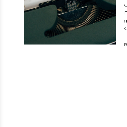
C
F
g
c