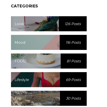
CATEGORIES
Look
126 Posts
Mood
116 Posts
FOOD
81 Posts
Lifestyle
69 Posts
Trip
30 Posts