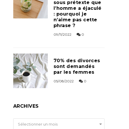
sous prétexte que
l’homme a éjaculé
: pourquoi je
n’aime pas cette
phrase ?
09/11/2022
0
70% des divorces
sont demandés
par les femmes
05/08/2022
0
ARCHIVES
Archives
Sélectionner un mois