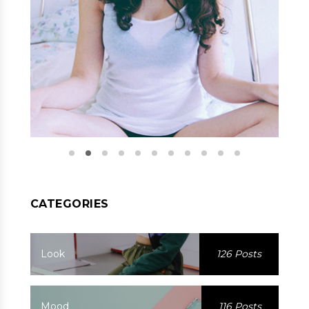
CATEGORIES
Look
126 Posts
Mood
116 Posts