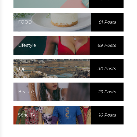
FOOD
81 Posts
Lifestyle
69 Posts
Trip
30 Posts
Beauté
23 Posts
Série TV
16 Posts