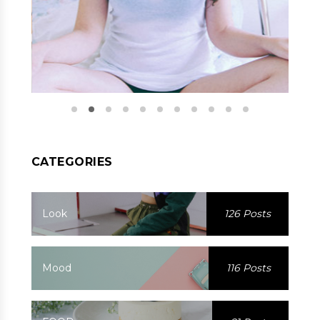
CATEGORIES
Look
126 Posts
Mood
116 Posts