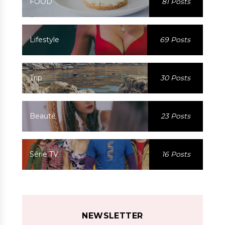
FOOD
81 Posts
Lifestyle
69 Posts
Trip
30 Posts
Beauté
23 Posts
Série TV
16 Posts
NEWSLETTER