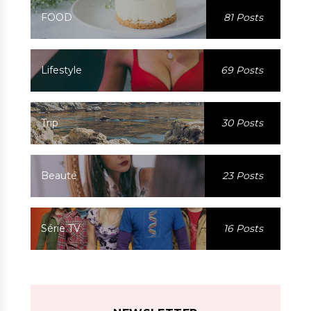
FOOD
81 Posts
Lifestyle
69 Posts
Trip
30 Posts
Beauté
23 Posts
Série TV
16 Posts