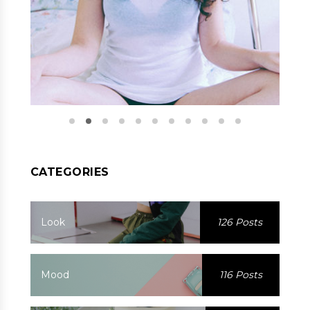
CATEGORIES
Look
126 Posts
Mood
116 Posts