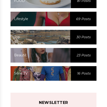
FOOD
81 Posts
Lifestyle
69 Posts
Trip
30 Posts
Beauté
23 Posts
Série TV
16 Posts
NEWSLETTER