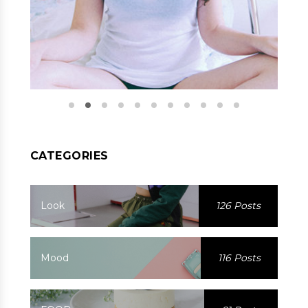
CATEGORIES
Look
126 Posts
Mood
116 Posts