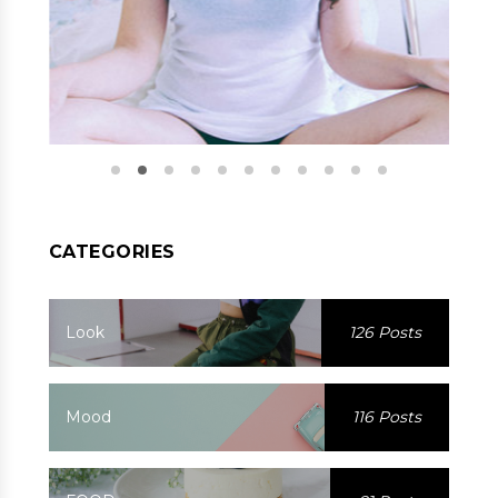
CATEGORIES
Look
126 Posts
Mood
116 Posts