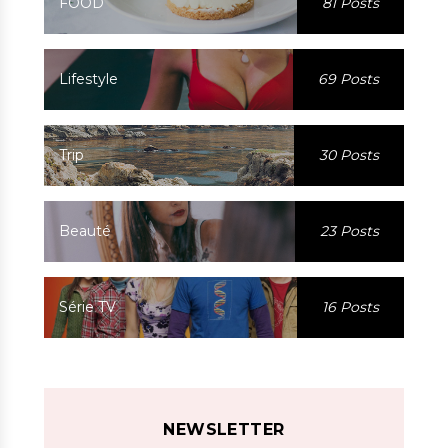
FOOD
81 Posts
Lifestyle
69 Posts
Trip
30 Posts
Beauté
23 Posts
Série TV
16 Posts
NEWSLETTER