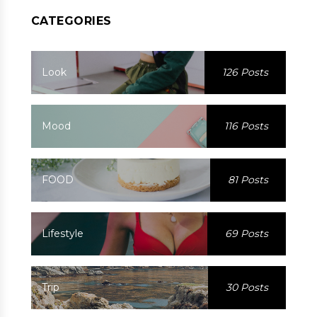
CATEGORIES
Look
126 Posts
Mood
116 Posts
FOOD
81 Posts
Lifestyle
69 Posts
Trip
30 Posts