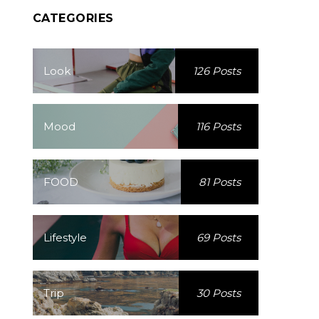
CATEGORIES
Look
126 Posts
Mood
116 Posts
FOOD
81 Posts
Lifestyle
69 Posts
Trip
30 Posts