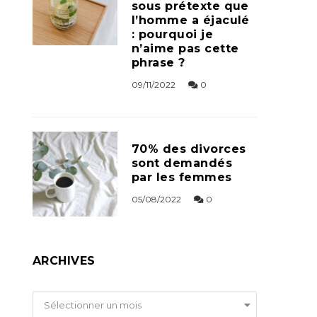
sous prétexte que
l’homme a éjaculé
: pourquoi je
n’aime pas cette
phrase ?
09/11/2022
0
70% des divorces
sont demandés
par les femmes
05/08/2022
0
ARCHIVES
Archives
Sélectionner un mois