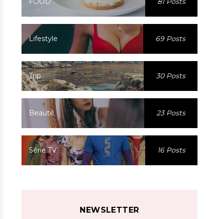
FOOD
81 Posts
Lifestyle
69 Posts
Trip
30 Posts
Beauté
23 Posts
Série TV
16 Posts
NEWSLETTER