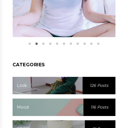
CATEGORIES
Look
126 Posts
Mood
116 Posts