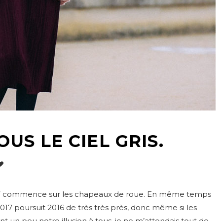
US LE CIEL GRIS.
017 commence sur les chapeaux de roue. En même temps
017 poursuit 2016 de très très près, donc même si les
n peu notre illusion à tous, je ne m’attendais tout de