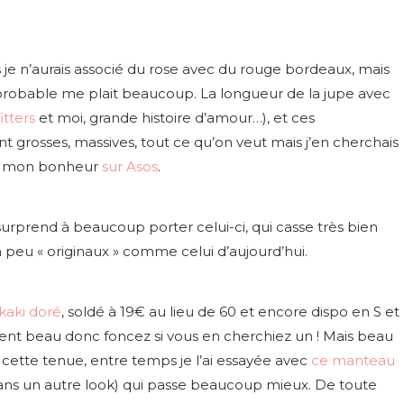
 je n’aurais associé du rose avec du rouge bordeaux
, mais
n improbable me plait beaucoup. La longueur de la jupe avec
tters
et moi, grande histoire d’amour…), et ces
nt grosses, massives, tout ce qu’on veut mais j’en cherchais
uvé mon bonheur
sur Asos
.
 surprend à beaucoup porter celui-ci, qui casse très bien
 peu « originaux » comme celui d’aujourd’hui.
kaki doré
, soldé à 19€ au lieu de 60 et encore dispo en S et
iment beau donc foncez si vous en cherchiez un ! Mais beau
 cette tenue, entre temps je l’ai essayée avec
ce manteau
ns un autre look) qui passe beaucoup mieux. De toute