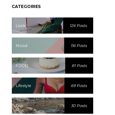
CATEGORIES
Look
126 Posts
Mood
116 Posts
FOOD
81 Posts
Lifestyle
69 Posts
Trip
30 Posts