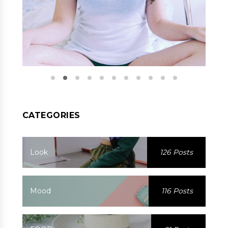
CATEGORIES
Look
126 Posts
Mood
116 Posts