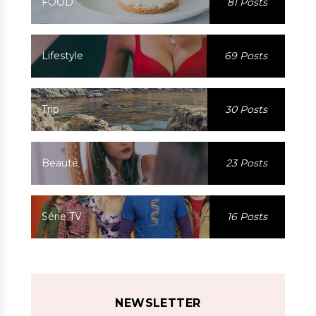
FOOD
81 Posts
Lifestyle
69 Posts
Trip
30 Posts
Beauté
23 Posts
Série TV
16 Posts
NEWSLETTER