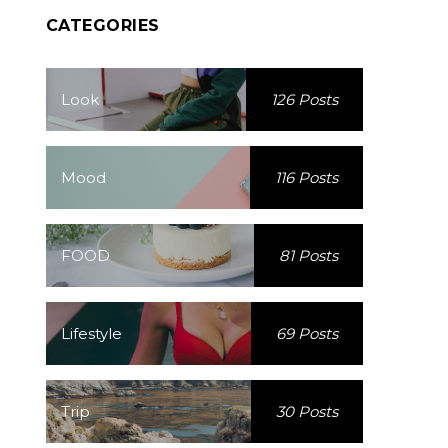
CATEGORIES
Look
126 Posts
Mood
116 Posts
FOOD
81 Posts
Lifestyle
69 Posts
Trip
30 Posts