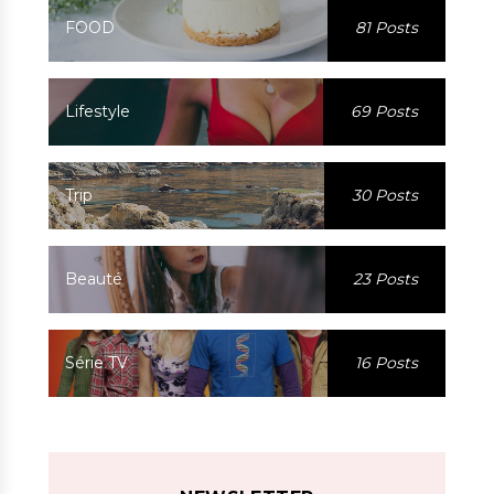
FOOD
81 Posts
Lifestyle
69 Posts
Trip
30 Posts
Beauté
23 Posts
Série TV
16 Posts