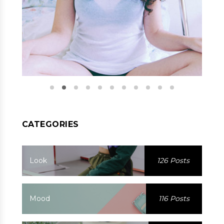
CATEGORIES
Look
126 Posts
Mood
116 Posts