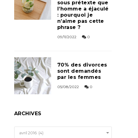
sous prétexte que
l’homme a éjaculé
: pourquoi je
n’aime pas cette
phrase ?
09/11/2022
0
70% des divorces
sont demandés
par les femmes
05/08/2022
0
ARCHIVES
Archives
avril 2016 (4)