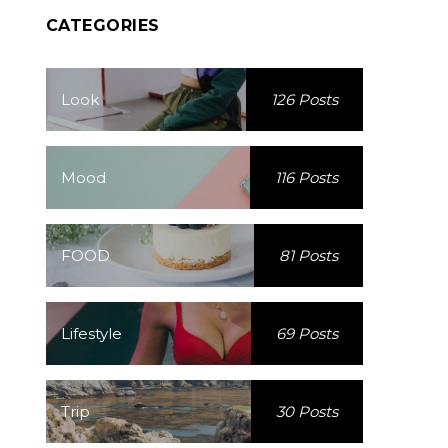
CATEGORIES
Look
126 Posts
Mood
116 Posts
FOOD
81 Posts
Lifestyle
69 Posts
Trip
30 Posts