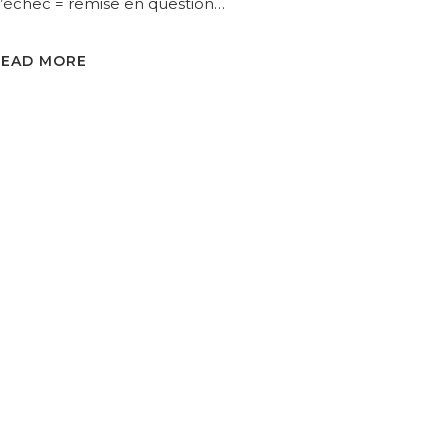
’échec = remise en question…
READ MORE