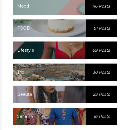
Mood
116 Posts
FOOD
81 Posts
Lifestyle
69 Posts
Trip
30 Posts
Beauté
23 Posts
Série TV
16 Posts