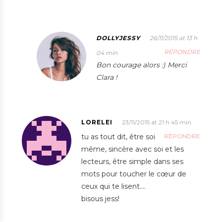
DOLLYJESSY
26/11/2015 at 13 h
RÉPONDRE
04 min
Bon courage alors :) Merci
Clara !
LORELEI
23/11/2015 at 21 h 45 min
tu as tout dit, être soi
RÉPONDRE
même, sincère avec soi et les
lecteurs, être simple dans ses
mots pour toucher le cœur de
ceux qui te lisent….
bisous jess!