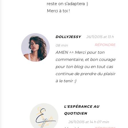
reste on s’adaptera :)
Merci à toi !
DOLLYJESSY
26/11/2015 at 13 h
RÉPONDRE
08 min
AMEN ^^ Merci pour ton
commentaire, et bon courage
pour ton blog ou en tout cas
continue de prendre du plaisir
à le tenir :)
L'ESPÉRANCE AU
QUOTIDIEN
26/11/2015 at 14 h 07 min