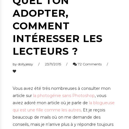
QUEL TON
ADOPTER,
COMMENT
INTÉRESSER LES
LECTEURS ?
by
dollyjessy
23/11/2015
72 Comments
Vous avez été très nombreuses à consulter mon
article sur
la photogénie sans Photoshop
, vous
aviez adoré mon article où je parle de
la blogueuse
qui est une fille comme les autres
. Et je reçois
beaucoup de mails où on me demande des
conseils, mais je n’arrive plus à y répondre toujours