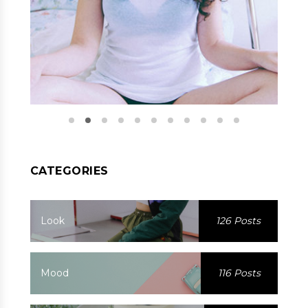
CATEGORIES
Look
126 Posts
Mood
116 Posts