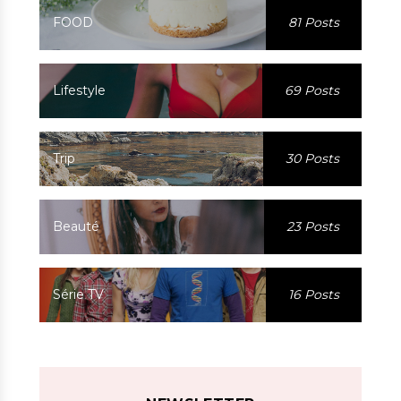
FOOD
81 Posts
Lifestyle
69 Posts
Trip
30 Posts
Beauté
23 Posts
Série TV
16 Posts