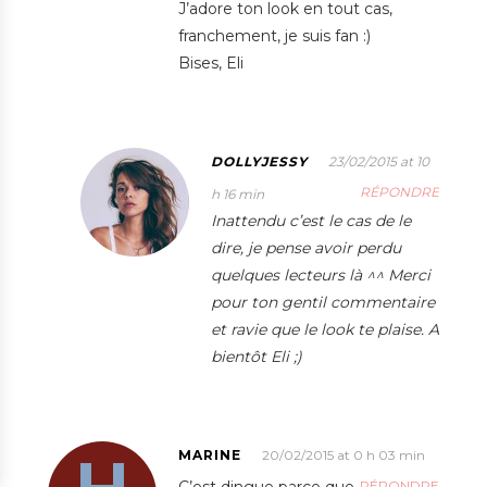
J’adore ton look en tout cas,
franchement, je suis fan :)
Bises, Eli
DOLLYJESSY
23/02/2015 at 10
RÉPONDRE
h 16 min
Inattendu c’est le cas de le
dire, je pense avoir perdu
quelques lecteurs là ^^ Merci
pour ton gentil commentaire
et ravie que le look te plaise. A
bientôt Eli ;)
MARINE
20/02/2015 at 0 h 03 min
C’est dingue parce que
RÉPONDRE