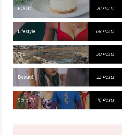
FOOD
81 Posts
Lifestyle
69 Posts
Trip
30 Posts
Beauté
23 Posts
Série TV
16 Posts