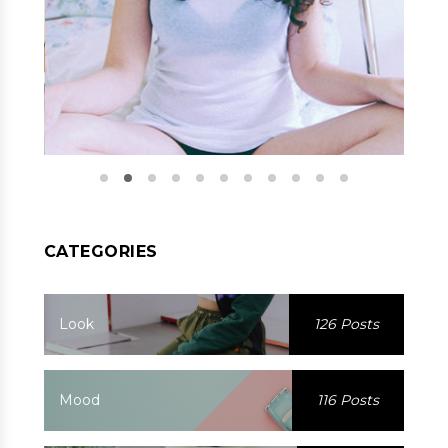
CATEGORIES
Look
126 Posts
Mood
116 Posts