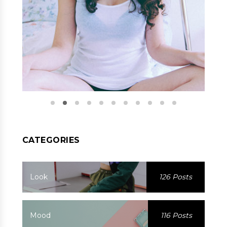
CATEGORIES
Look
126 Posts
Mood
116 Posts