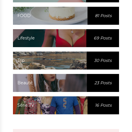
FOOD
81 Posts
Lifestyle
69 Posts
Trip
30 Posts
Beauté
23 Posts
Série TV
16 Posts