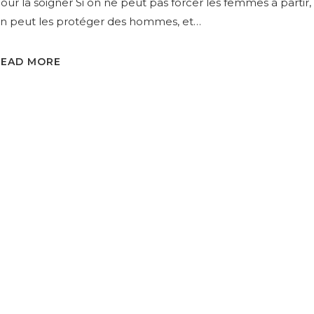
our la soigner Si on ne peut pas forcer les femmes à partir,
n peut les protéger des hommes, et…
READ MORE