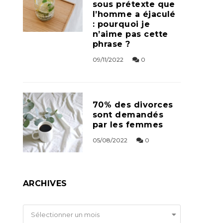
sous prétexte que
l’homme a éjaculé
: pourquoi je
n’aime pas cette
phrase ?
09/11/2022
0
70% des divorces
sont demandés
par les femmes
05/08/2022
0
ARCHIVES
Archives
Sélectionner un mois