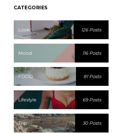
CATEGORIES
Look
126 Posts
Mood
116 Posts
FOOD
81 Posts
Lifestyle
69 Posts
Trip
30 Posts