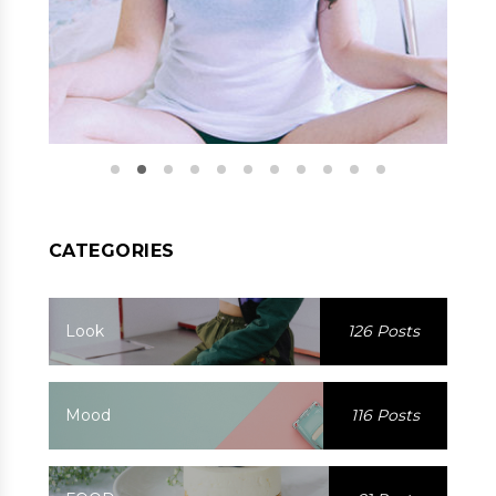
CATEGORIES
Look
126 Posts
Mood
116 Posts