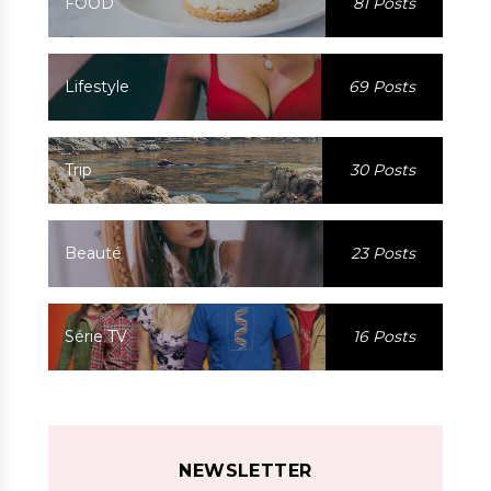
FOOD
81 Posts
Lifestyle
69 Posts
Trip
30 Posts
Beauté
23 Posts
Série TV
16 Posts
NEWSLETTER