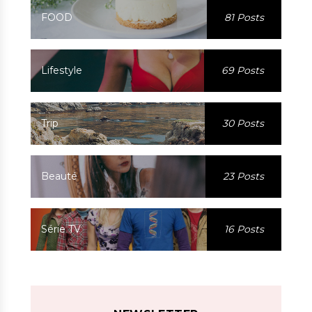
FOOD
81 Posts
Lifestyle
69 Posts
Trip
30 Posts
Beauté
23 Posts
Série TV
16 Posts