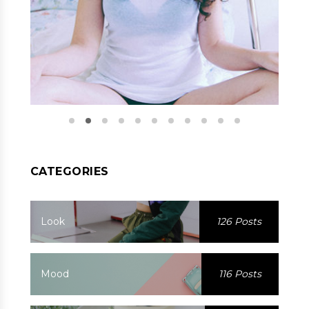
CATEGORIES
Look
126 Posts
Mood
116 Posts