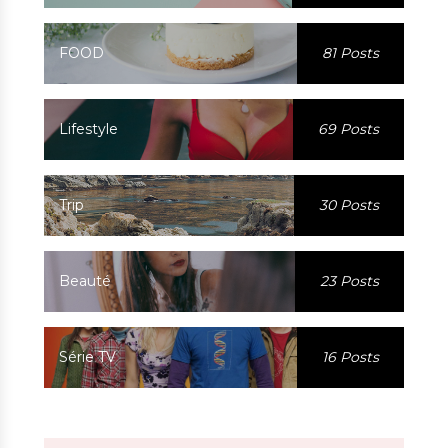
FOOD
81 Posts
Lifestyle
69 Posts
Trip
30 Posts
Beauté
23 Posts
Série TV
16 Posts