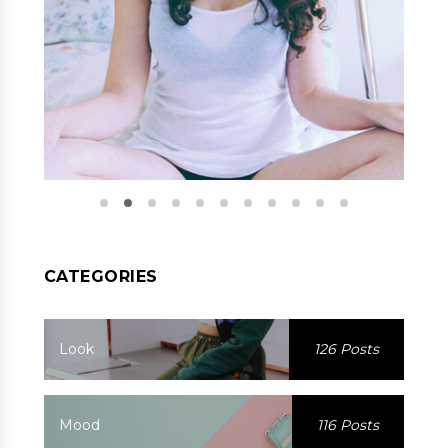
CATEGORIES
Look
126 Posts
Mood
116 Posts