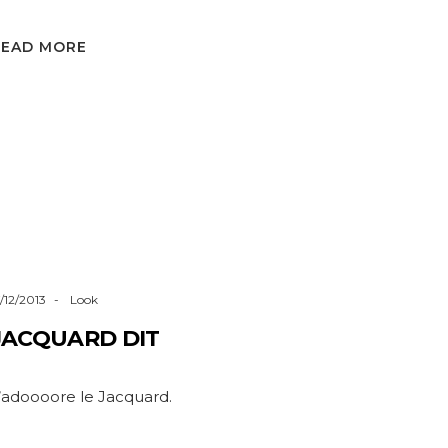
READ MORE
7/12/2013
Look
JACQUARD DIT
’adoooore le Jacquard.