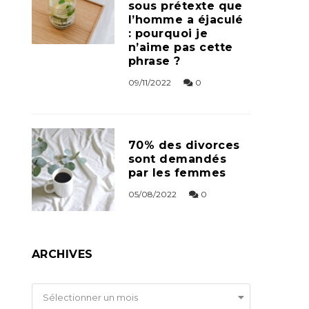
sous prétexte que
l’homme a éjaculé
: pourquoi je
n’aime pas cette
phrase ?
09/11/2022
0
70% des divorces
sont demandés
par les femmes
05/08/2022
0
ARCHIVES
Archives
Sélectionner un mois