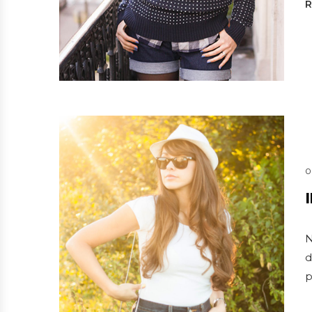
0
N
d
p