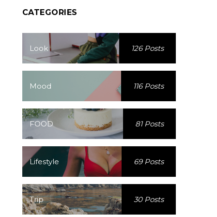
CATEGORIES
Look
126 Posts
Mood
116 Posts
FOOD
81 Posts
Lifestyle
69 Posts
Trip
30 Posts