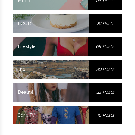
Mood
116 Posts
FOOD
81 Posts
Lifestyle
69 Posts
Trip
30 Posts
Beauté
23 Posts
Série TV
16 Posts