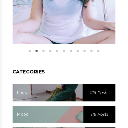
CATEGORIES
Look
126 Posts
Mood
116 Posts