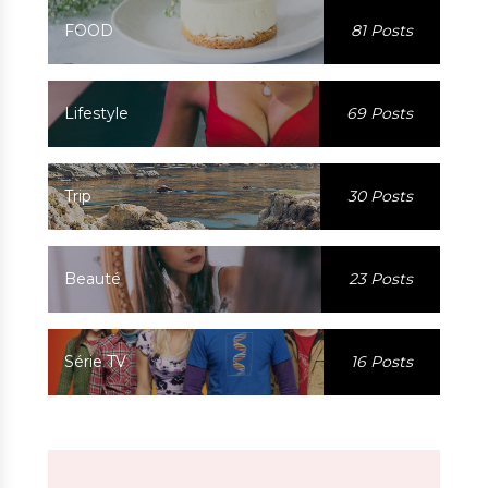
FOOD
81 Posts
Lifestyle
69 Posts
Trip
30 Posts
Beauté
23 Posts
Série TV
16 Posts