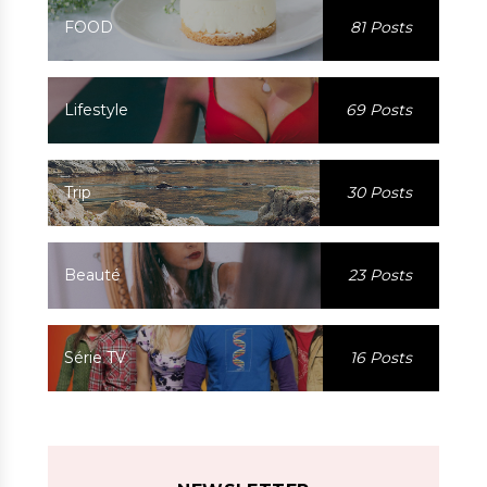
FOOD
81 Posts
Lifestyle
69 Posts
Trip
30 Posts
Beauté
23 Posts
Série TV
16 Posts