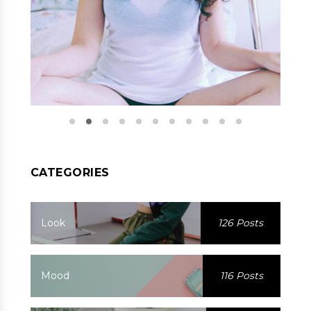
CATEGORIES
Look
126 Posts
Mood
116 Posts