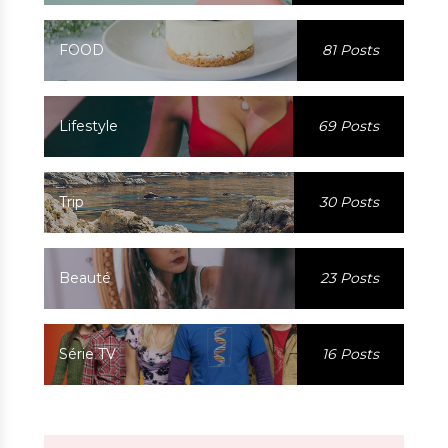
FOOD
81 Posts
Lifestyle
69 Posts
Trip
30 Posts
Beauté
23 Posts
Série TV
16 Posts