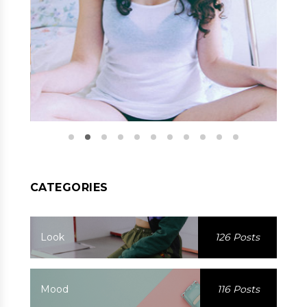
CATEGORIES
Look
126 Posts
Mood
116 Posts