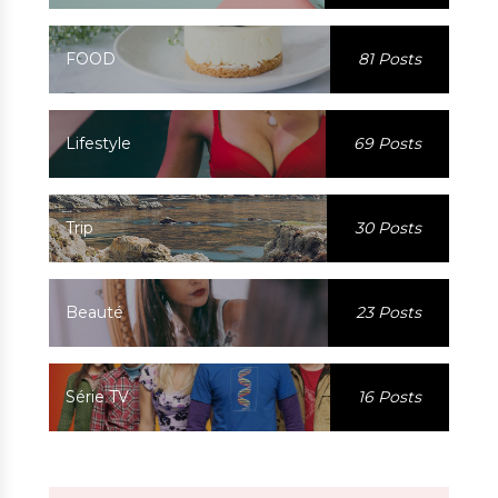
FOOD
81 Posts
Lifestyle
69 Posts
Trip
30 Posts
Beauté
23 Posts
Série TV
16 Posts