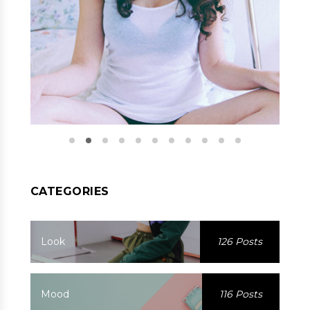
CATEGORIES
Look
126 Posts
Mood
116 Posts