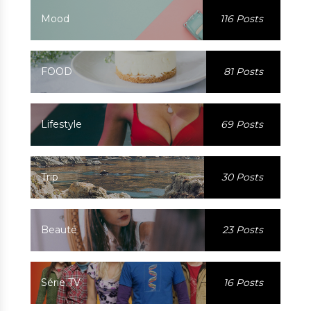
Mood
116 Posts
FOOD
81 Posts
Lifestyle
69 Posts
Trip
30 Posts
Beauté
23 Posts
Série TV
16 Posts