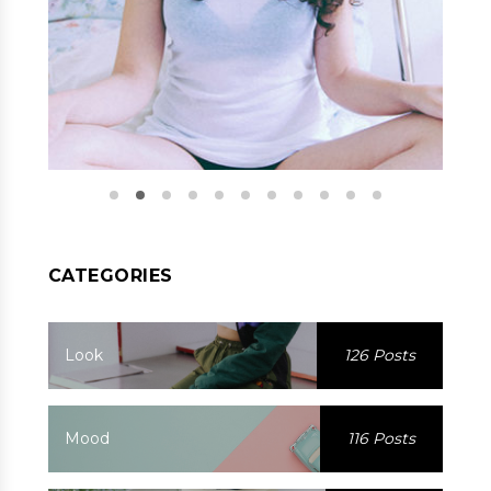
CATEGORIES
Look
126 Posts
Mood
116 Posts