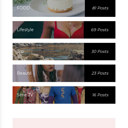
FOOD
81 Posts
Lifestyle
69 Posts
Trip
30 Posts
Beauté
23 Posts
Série TV
16 Posts