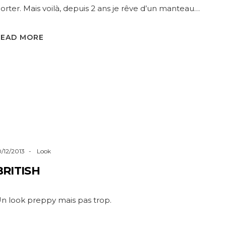
orter. Mais voilà, depuis 2 ans je rêve d’un manteau…
READ MORE
0/12/2013
Look
BRITISH
n look preppy mais pas trop.