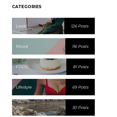
CATEGORIES
Look
126 Posts
Mood
116 Posts
FOOD
81 Posts
Lifestyle
69 Posts
Trip
30 Posts