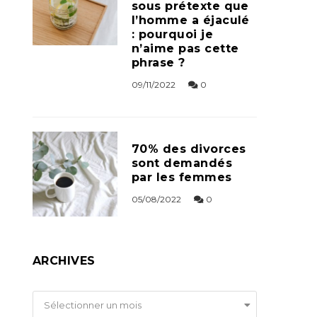
sous prétexte que
l’homme a éjaculé
: pourquoi je
n’aime pas cette
phrase ?
09/11/2022
0
70% des divorces
sont demandés
par les femmes
05/08/2022
0
ARCHIVES
Archives
Sélectionner un mois