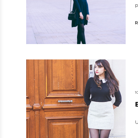
p
1
U