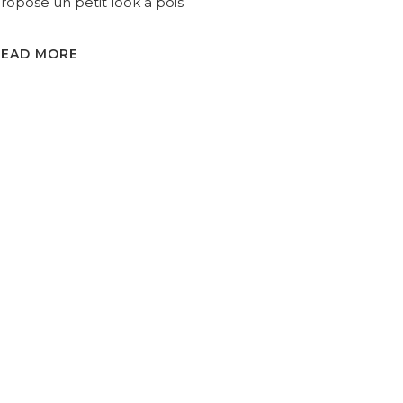
ropose un petit look à pois
READ MORE