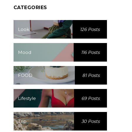
CATEGORIES
Look
126 Posts
Mood
116 Posts
FOOD
81 Posts
Lifestyle
69 Posts
Trip
30 Posts