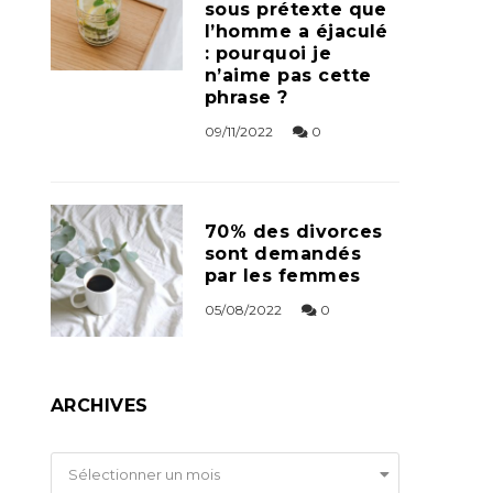
sous prétexte que
l’homme a éjaculé
: pourquoi je
n’aime pas cette
phrase ?
09/11/2022
0
70% des divorces
sont demandés
par les femmes
05/08/2022
0
ARCHIVES
Archives
Sélectionner un mois