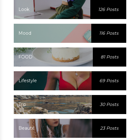
Look
126 Posts
Mood
116 Posts
FOOD
81 Posts
Lifestyle
69 Posts
Trip
30 Posts
Beauté
23 Posts