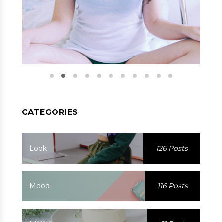
CATEGORIES
Look
126 Posts
Mood
116 Posts