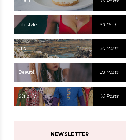
FOOD
81 Posts
Lifestyle
69 Posts
Trip
30 Posts
Beauté
23 Posts
Série TV
16 Posts
NEWSLETTER