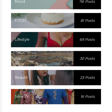
Mood
116 Posts
FOOD
81 Posts
Lifestyle
69 Posts
Trip
30 Posts
Beauté
23 Posts
Série TV
16 Posts