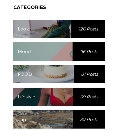
CATEGORIES
Look
126 Posts
Mood
116 Posts
FOOD
81 Posts
Lifestyle
69 Posts
Trip
30 Posts