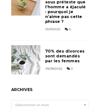
sous prétexte que
l’homme a éjaculé
: pourquoi je
n’aime pas cette
phrase ?
09/11/2022
0
70% des divorces
sont demandés
par les femmes
05/08/2022
0
ARCHIVES
Archives
Sélectionner un mois