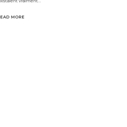
xistaient vraiment…
READ MORE