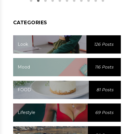
CATEGORIES
Look
126 Posts
Mood
116 Posts
FOOD
81 Posts
Lifestyle
69 Posts