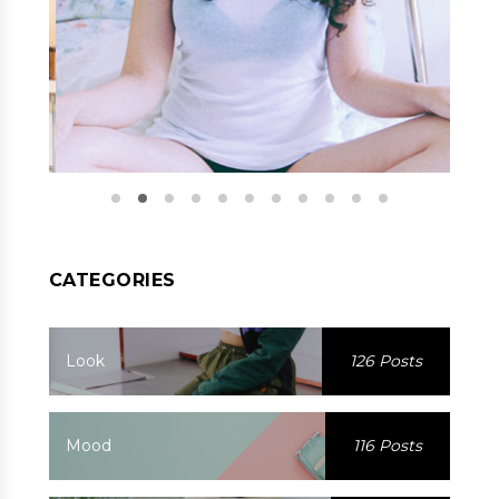
CATEGORIES
Look
126 Posts
Mood
116 Posts