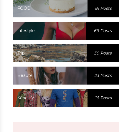
FOOD
81 Posts
Lifestyle
69 Posts
Trip
30 Posts
Beauté
23 Posts
Série TV
16 Posts