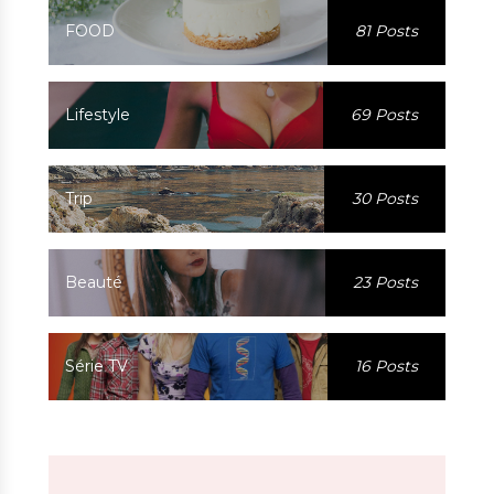
FOOD
81 Posts
Lifestyle
69 Posts
Trip
30 Posts
Beauté
23 Posts
Série TV
16 Posts