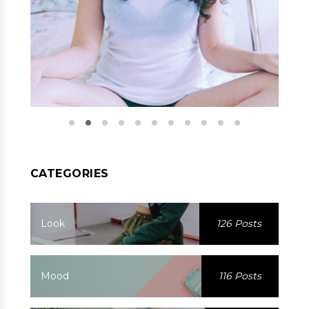
CATEGORIES
Look
126 Posts
Mood
116 Posts