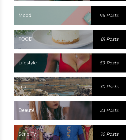
Mood
116 Posts
FOOD
81 Posts
Lifestyle
69 Posts
Trip
30 Posts
Beauté
23 Posts
Série TV
16 Posts