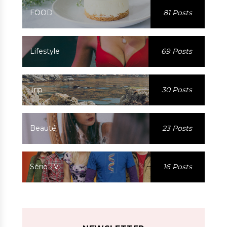
FOOD
81 Posts
Lifestyle
69 Posts
Trip
30 Posts
Beauté
23 Posts
Série TV
16 Posts