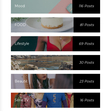
Mood
116 Posts
FOOD
81 Posts
Lifestyle
69 Posts
Trip
30 Posts
Beauté
23 Posts
Série TV
16 Posts